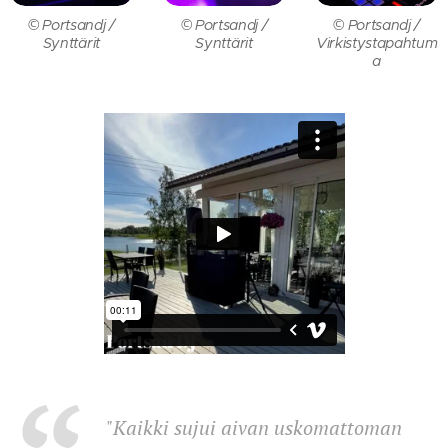
© Portsandj /
© Portsandj /
© Portsandj /
Synttärit
Synttärit
Virkistystapahtum
a
"
Kaikki sujui aivan uskomattoman