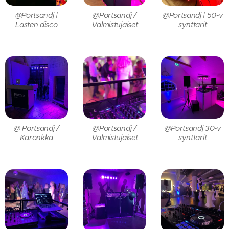
@Portsandj |
@Portsandj /
@Portsandj | 50-v
Lasten disco
Valmistujaiset
synttärit
@ Portsandj /
@Portsandj /
@Portsandj 30-v
Karonkka
Valmistujaiset
synttärit