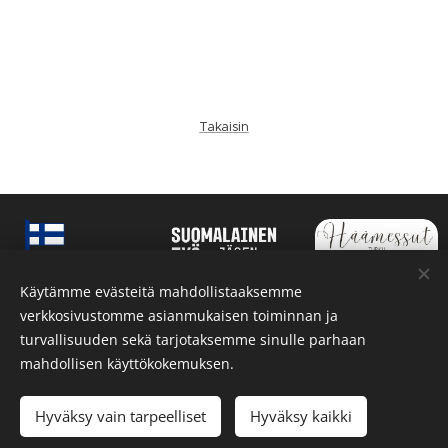
Takaisin
Käytämme evästeitä mahdollistaaksemme
verkkosivustomme asianmukaisen toiminnan ja
turvallisuuden sekä tarjotaksemme sinulle parhaan
mahdollisen käyttökokemuksen.
Kaikki oikeudet pidätetään.
Evästeet
Kielet
Hyväksy vain tarpeelliset
Hyväksy kaikki
Suomi
Svenska