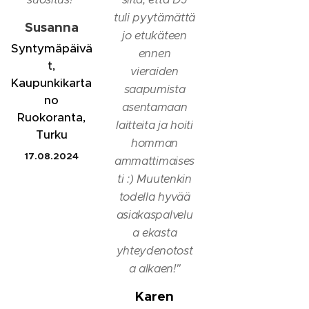
tuli pyytämättä
Susanna
jo etukäteen
Syntymäpäivä
ennen
t,
vieraiden
Kaupunkikarta
saapumista
no
asentamaan
Ruokoranta,
laitteita ja hoiti
Turku
homman
17.08.2024
ammattimaises
ti :) Muutenkin
todella hyvää
asiakaspalvelu
a ekasta
yhteydenotost
a alkaen!
"
Karen