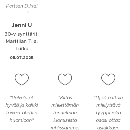
Portsan DJ:tä!
🥳✨️
"
Jenni U
30-v synttärit,
Marttilan Tila,
Turku
05.07.2025
"
Palvelu oli
"
Kiitos
"
Dj oli erittäin
hyvää ja kaikki
mielettömän
miellyttävä
toiveet otettiin
tunnelman
tyyppi joka
huomioon
"
luomisesta
osasi ottaa
juhlissamme!
asiakkaan