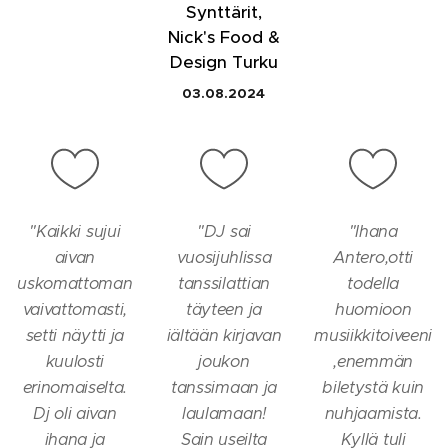
Synttärit,
Nick's Food &
Design T
urku
03.08.2024
"
Kaikki sujui
"
DJ sai
"
Ihana
aivan
vuosijuhlissa
Antero,otti
uskomattoman
tanssilattian
todella
vaivattomasti,
täyteen ja
huomioon
setti näytti ja
iältään kirjavan
musiikkitoiveeni
kuulosti
joukon
,enemmän
erinomaiselta.
tanssimaan ja
biletystä kuin
Dj oli aivan
laulamaan!
nuhjaamista.
ihana ja
Sain useilta
Kyllä tuli