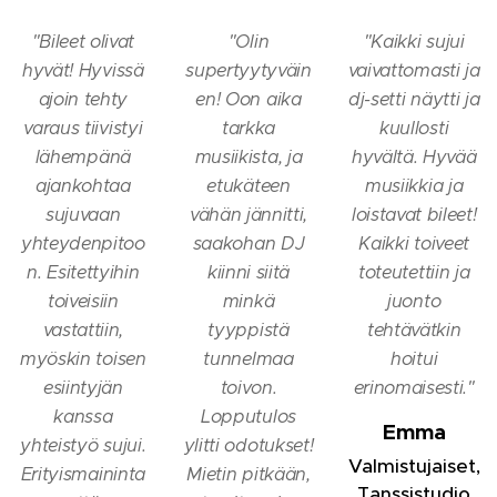
"
Bileet olivat
"
Olin
"
Kaikki sujui
hyvät! Hyvissä
supertyytyväin
vaivattomasti ja
ajoin tehty
en! Oon aika
dj-setti näytti ja
varaus tiivistyi
tarkka
kuullosti
lähempänä
musiikista, ja
hyvältä. Hyvää
ajankohtaa
etukäteen
musiikkia ja
sujuvaan
vähän jännitti,
loistavat bileet!
yhteydenpitoo
saakohan DJ
Kaikki toiveet
n. Esitettyihin
kiinni siitä
toteutettiin ja
toiveisiin
minkä
juonto
vastattiin,
tyyppistä
tehtävätkin
myöskin toisen
tunnelmaa
hoitui
esiintyjän
toivon.
erinomaisesti.
"
kanssa
Lopputulos
Emma
yhteistyö sujui.
ylitti odotukset!
Valmistujaiset,
Erityismaininta
Mietin pitkään,
Tanssistudio