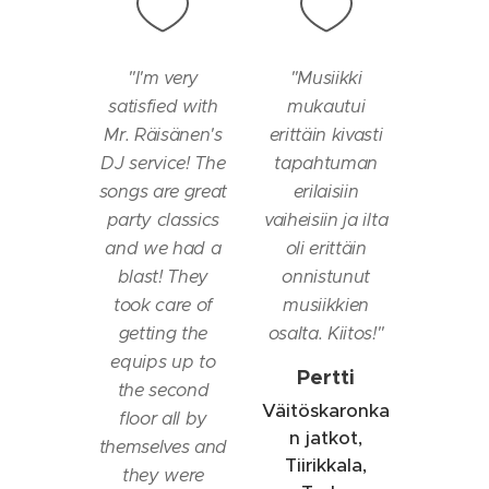
"
I'm very
"Musiikki
satisfied with
mukautui
Mr. Räisänen's
erittäin kivasti
DJ service! The
tapahtuman
songs are great
erilaisiin
party classics
vaiheisiin ja ilta
and we had a
oli erittäin
blast! They
onnistunut
took care of
musiikkien
getting the
osalta. Kiitos!"
equips up to
Pertti
the second
Väitöskaronka
floor all by
n jatkot,
themselves and
Tiirikkala,
they were