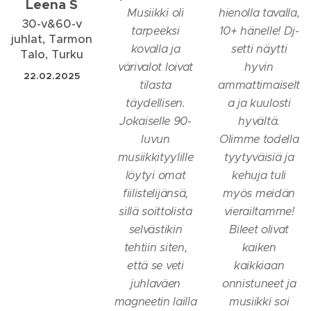
Leena S
Musiikki oli
hienolla tavalla,
30-v&60-v
tarpeeksi
10+ hänelle! Dj-
juhlat, Tarmon
kovalla ja
setti näytti
Talo, Turku
värivalot loivat
hyvin
22.02.2025
tilasta
ammattimaiselt
täydellisen.
a ja kuulosti
Jokaiselle 90-
hyvältä.
luvun
Olimme todella
musiikkityylille
tyytyväisiä ja
löytyi omat
kehuja tuli
fiilistelijänsä,
myös meidän
sillä soittolista
vierailtamme!
selvästikin
Bileet olivat
tehtiin siten,
kaiken
että se veti
kaikkiaan
juhlaväen
onnistuneet ja
magneetin lailla
musiikki soi