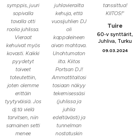
symppis, juuri
juhlavierailta
tanssittua!
sopivalla
kehuja, että
KIITOS!
"
tavalla otti
vuosijuhlien DJ
Tuire
roolia juhlissa.
oli
60-v synttärit,
Vieraat
kappaleineen
Juhliva,
Turku
kehuivat myös
aivan mahtava.
09.03.2024
kovasti. Kaikki
Unohtumaton
pyydetyt
ilta. Kiitos
toiveet
Portsan DJ!
toteutettiin,
Ammattitaitosi
joten olemme
tosiaan näkyy
erittäin
tekemisessäsi
tyytyväisiä. Jos
(juhlissa ja
dj:tä vielä
juhlia
tarvitsen, niin
edeltävästi) ja
samainen setti
tunnelman
menee
nostatuskin