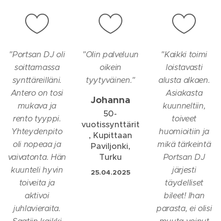
"
Portsan DJ oli
"
Olin palveluun
"
Kaikki toimi
soittamassa
oikein
loistavasti
synttäreilläni.
tyytyväinen.
"
alusta alkaen.
Antero on tosi
Asiakasta
Johanna
mukava ja
kuunneltiin,
50-
rento tyyppi.
toiveet
vuotissynttärit
Yhteydenpito
huomioitiin ja
, Kupittaan
oli nopeaa ja
mikä tärkeintä
Paviljonki,
vaivatonta. Hän
Turku
Portsan DJ
kuunteli hyvin
järjesti
25.04.2025
toiveita ja
täydelliset
aktivoi
bileet! Ihan
juhlavieraita.
parasta, ei olisi