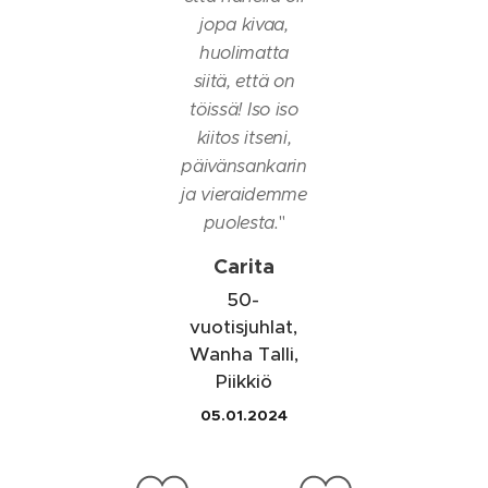
jopa kivaa,
huolimatta
siitä, että on
töissä! Iso iso
kiitos itseni,
päivänsankarin
ja vieraidemme
puolesta.
"
Carita
50-
vuotisjuhlat,
Wanha Talli,
Piikkiö
05.01.2024