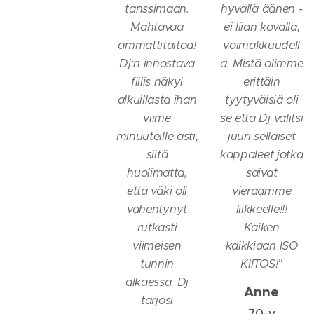
tanssimaan.
hyvällä äänen -
Mahtavaa
ei liian kovalla,
ammattitaitoa!
voimakkuudell
Dj:n innostava
a. Mistä olimme
fiilis näkyi
erittäin
alkuillasta ihan
tyytyväisiä oli
viime
se että Dj valitsi
minuuteille asti,
juuri sellaiset
siitä
kappaleet jotka
huolimatta,
saivat
että väki oli
vieraamme
vähentynyt
liikkeelle!!!
rutkasti
Kaiken
viimeisen
kaikkiaan ISO
tunnin
KIITOS!
"
alkaessa. Dj
Anne
tarjosi
70-v