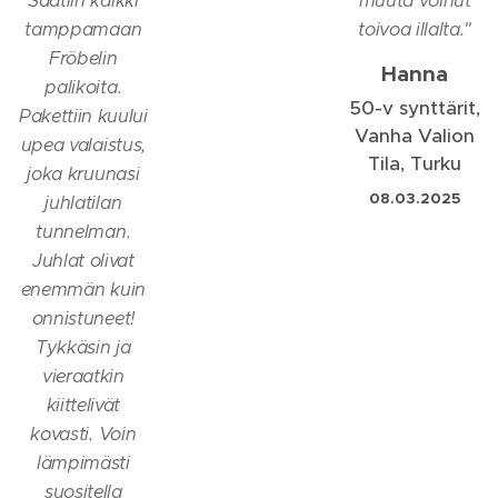
Saatiin kaikki
muuta voinut
tamppamaan
toivoa illalta.
"
Fröbelin
Hanna
palikoita.
50-v synttärit,
Pakettiin kuului
Vanha Valion
upea valaistus,
Tila, Turku
joka kruunasi
08.03.2025
juhlatilan
tunnelman.
Juhlat olivat
enemmän kuin
onnistuneet!
Tykkäsin ja
vieraatkin
kiittelivät
kovasti. Voin
lämpimästi
suositella