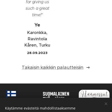
for giving us
such a great
time!
"
Ye
Karonkka,
Ravintola
Kåren, Turku
28.09.2023
Takaisin kaikkiin palautteisiin
Käytämme evästeitä mahdollistaaksemme