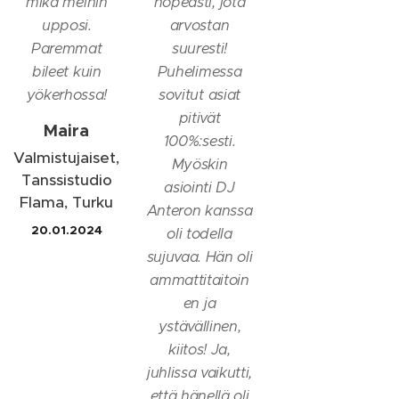
mikä meihin
nopeasti, jota
upposi.
arvostan
Paremmat
suuresti!
bileet kuin
Puhelimessa
yökerhossa!
sovitut asiat
pitivät
Maira
100%:sesti.
Valmistujaiset,
Myöskin
Tanssistudio
asiointi DJ
Flama, Turku
Anteron kanssa
20.01.2024
oli todella
sujuvaa. Hän oli
ammattitaitoin
en ja
ystävällinen,
kiitos! Ja,
juhlissa vaikutti,
että hänellä oli