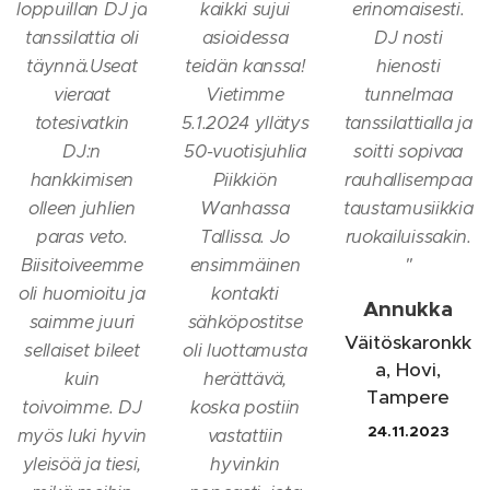
loppuillan DJ ja
kaikki sujui
erinomaisesti.
tanssilattia oli
asioidessa
DJ nosti
täynnä.Useat
teidän kanssa!
hienosti
vieraat
Vietimme
tunnelmaa
totesivatkin
5.1.2024 yllätys
tanssilattialla ja
DJ:n
50-vuotisjuhlia
soitti sopivaa
hankkimisen
Piikkiön
rauhallisempaa
olleen juhlien
Wanhassa
taustamusiikkia
paras veto.
Tallissa. Jo
ruokailuissakin.
Biisitoiveemme
ensimmäinen
"
oli huomioitu ja
kontakti
Annukka
saimme juuri
sähköpostitse
Väitöskaronkk
sellaiset bileet
oli luottamusta
a, Hovi,
kuin
herättävä,
Tampere
toivoimme. DJ
koska postiin
24.11.2023
myös luki hyvin
vastattiin
yleisöä ja tiesi,
hyvinkin