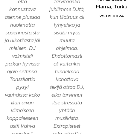
että
tarvitaanko
Flama,
Turku
kannustava
juhliimme DJtä,
25.05.2024
asenne plussaa
kun tilaisuus oli
huolimatta
lyhyehkö ja
sääennusteista
sisälsi myös
ja ulkotilasta jäi
muuta
mieleen. DJ
ohjelmaa.
valmisteli
Ehdottomasti
paikan hyvissä
oli kuitenkin
ajoin settinsä.
tunnelmaa
Tanssilattia
kohottava
pysyi
tekijä ottaa DJ,
vauhdissa koko
eikä tarvinnut
illan aivan
itse stressata
viimeiseen
yhtään
kappaleeseen
musiikista.
asti! Vahva
Extrapisteet
suositus!
"
siitä, että DJ