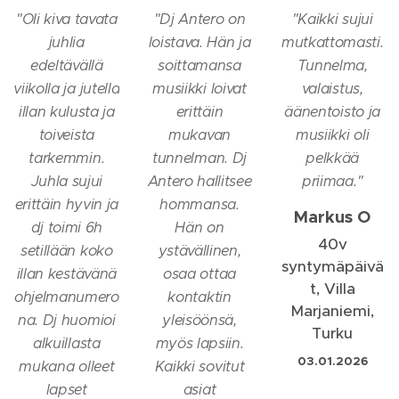
"
Oli kiva tavata
"
Dj Antero on
"
Kaikki sujui
juhlia
loistava. Hän ja
mutkattomasti.
edeltävällä
soittamansa
Tunnelma,
viikolla ja jutella
musiikki loivat
valaistus,
illan kulusta ja
erittäin
äänentoisto ja
toiveista
mukavan
musiikki oli
tarkemmin.
tunnelman. Dj
pelkkää
Juhla sujui
Antero hallitsee
priimaa.
"
erittäin hyvin ja
hommansa.
Markus O
dj toimi 6h
Hän on
40v
setillään koko
ystävällinen,
syntymäpäivä
illan kestävänä
osaa ottaa
t, Villa
ohjelmanumero
kontaktin
Marjaniemi,
na. Dj huomioi
yleisöönsä,
Turku
alkuillasta
myös lapsiin.
03.01.2026
mukana olleet
Kaikki sovitut
lapset
asiat