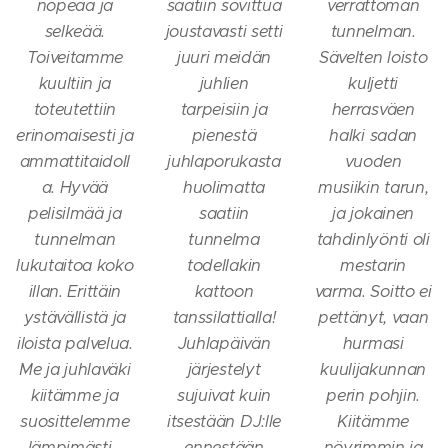
nopeaa ja
saatiin sovittua
verrattoman
selkeää.
joustavasti setti
tunnelman.
Toiveitamme
juuri meidän
Sävelten loisto
kuultiin ja
juhlien
kuljetti
toteutettiin
tarpeisiin ja
herrasväen
erinomaisesti ja
pienestä
halki sadan
ammattitaidoll
juhlaporukasta
vuoden
a. Hyvää
huolimatta
musiikin tarun,
pelisilmää ja
saatiin
ja jokainen
tunnelman
tunnelma
tahdinlyönti oli
lukutaitoa koko
todellakin
mestarin
illan. Erittäin
kattoon
varma. Soitto ei
ystävällistä ja
tanssilattialla!
pettänyt, vaan
iloista palvelua.
Juhlapäivän
hurmasi
Me ja juhlaväki
järjestelyt
kuulijakunnan
kiitämme ja
sujuivat kuin
perin pohjin.
suosittelemme
itsestään DJ:lle
Kiitämme
lämpimästi -
ennestään
nöyrimmin ja