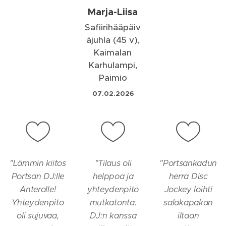
Marja-Liisa
Safiirihääpäiv
äjuhla (45 v),
Kaimalan
Karhulampi,
Paimio
07.02.2026
"
Lämmin kiitos
"
Tilaus oli
"
Portsankadun
Portsan DJ:lle
helppoa ja
herra Disc
Anterolle!
yhteydenpito
Jockey loihti
Yhteydenpito
mutkatonta.
salakapakan
oli sujuvaa,
DJ:n kanssa
iltaan