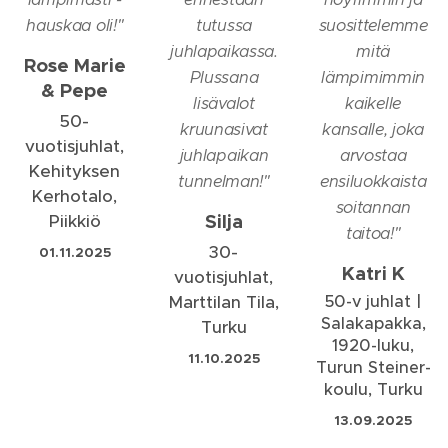
hauskaa oli!
"
tutussa
suosittelemme
juhlapaikassa.
mitä
Rose Marie
Plussana
lämpimimmin
& Pepe
lisävalot
kaikelle
50-
kruunasivat
kansalle, joka
vuotisjuhlat,
juhlapaikan
arvostaa
Kehityksen
tunnelman!
"
ensiluokkaista
Kerhotalo,
soitannan
Silja
Piikkiö
taitoa!
"
30-
01.11.2025
Katri K
vuotisjuhlat,
Marttilan Tila,
50-v juhlat |
Salakapakka,
Turku
1920-luku,
11.10.2025
Turun Steiner-
koulu, Turku
13.09.2025