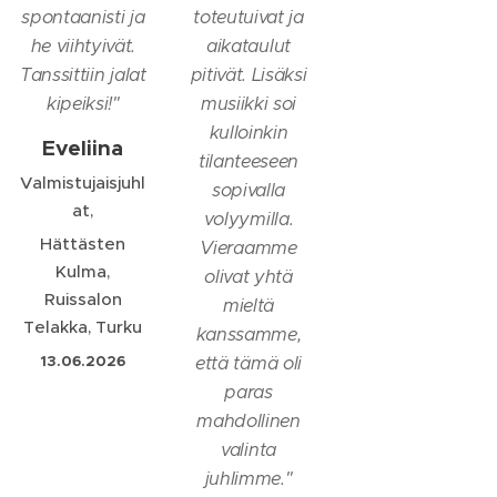
spontaanisti ja
toteutuivat ja
he viihtyivät.
aikataulut
Tanssittiin jalat
pitivät. Lisäksi
kipeiksi!
"
musiikki soi
kulloinkin
Eveliina
tilanteeseen
Valmistujaisjuhl
sopivalla
at,
volyymilla.
Hättästen
Vieraamme
Kulma,
olivat yhtä
Ruissalon
mieltä
Telakka, Turku
kanssamme,
13.06.2026
että tämä oli
paras
mahdollinen
valinta
juhlimme.
"