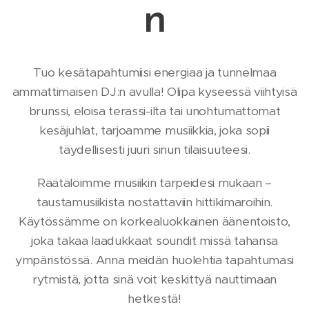
n
Tuo kesätapahtumiisi energiaa ja tunnelmaa
ammattimaisen DJ:n avulla! Olipa kyseessä viihtyisä
brunssi, eloisa terassi-ilta tai unohtumattomat
kesäjuhlat, tarjoamme musiikkia, joka sopii
täydellisesti juuri sinun tilaisuuteesi.
Räätälöimme musiikin tarpeidesi mukaan –
taustamusiikista nostattaviin hittikimaroihin.
Käytössämme on korkealuokkainen äänentoisto,
joka takaa laadukkaat soundit missä tahansa
ympäristössä. Anna meidän huolehtia tapahtumasi
rytmistä, jotta sinä voit keskittyä nauttimaan
hetkestä!