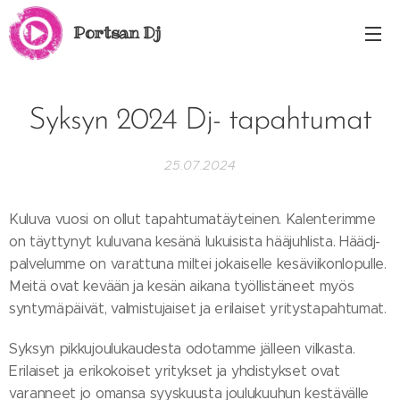
Portsan Dj
Syksyn 2024 Dj- tapahtumat
25.07.2024
Kuluva vuosi on ollut tapahtumatäyteinen. Kalenterimme
on täyttynyt kuluvana kesänä lukuisista hääjuhlista. Häädj-
palvelumme on varattuna miltei jokaiselle kesäviikonlopulle.
Meitä ovat kevään ja kesän aikana työllistäneet myös
syntymäpäivät, valmistujaiset ja erilaiset yritystapahtumat.
Syksyn pikkujoulukaudesta odotamme jälleen vilkasta.
Erilaiset ja erikokoiset yritykset ja yhdistykset ovat
varanneet jo omansa syyskuusta joulukuuhun kestävälle