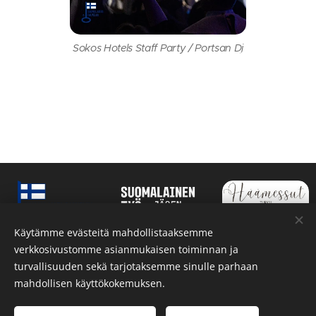
Sokos Hotels Staff Party / Portsan Dj
Käytämme evästeitä mahdollistaaksemme
verkkosivustomme asianmukaisen toiminnan ja
turvallisuuden sekä tarjotaksemme sinulle parhaan
mahdollisen käyttökokemuksen.
Kaikki oikeudet pidätetään.
Evästeet
Kielet