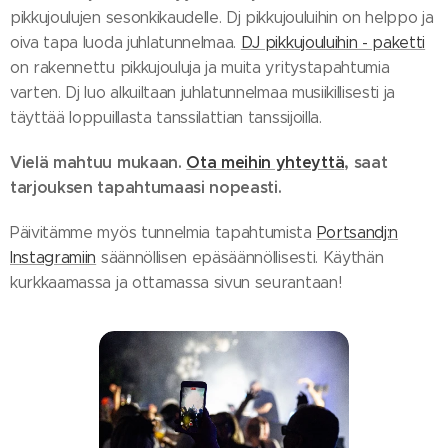
pikkujoulujen sesonkikaudelle. Dj pikkujouluihin on helppo ja
oiva tapa luoda juhlatunnelmaa.
DJ pikkujouluihin - paketti
on rakennettu pikkujouluja ja muita yritystapahtumia
varten. Dj luo alkuiltaan juhlatunnelmaa musiikillisesti ja
täyttää loppuillasta tanssilattian tanssijoilla.
Vielä mahtuu mukaan.
Ota meihin yhteyttä
, saat
tarjouksen tapahtumaasi nopeasti.
Päivitämme myös tunnelmia tapahtumista
Portsandj:n
Instagramiin
säännöllisen epäsäännöllisesti. Käythän
kurkkaamassa ja ottamassa sivun seurantaan!