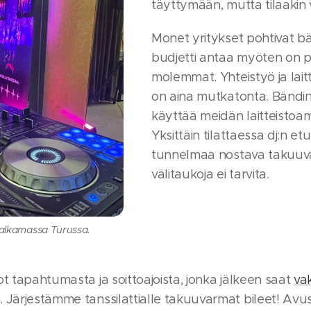
täyttymään, mutta tilaakin 
Monet yritykset pohtivat bänd
budjetti antaa myöten on pa
molemmat. Yhteistyö ja lai
on aina mutkatonta. Bändi
käyttää meidän laitteisto
Yksittäin tilattaessa dj:n etu
tunnelmaa nostava takuuv
välitaukoja ei tarvita.
t alkamassa Turussa.
t tapahtumasta ja soittoajoista, jonka jälkeen saat
va
 Järjestämme tanssilattialle takuuvarmat bileet! Av