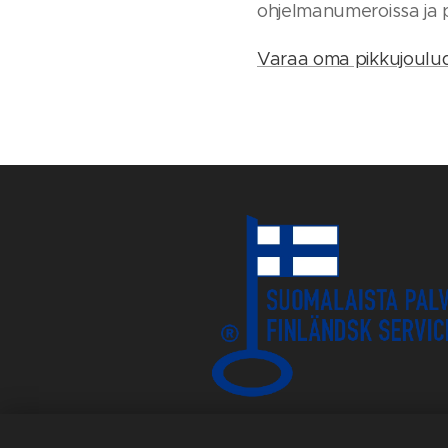
ohjelmanumeroissa ja 
Varaa oma pikkujouludj