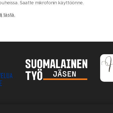
puheissa. Saatte mikrofonin käyttöönne.
 tästä.