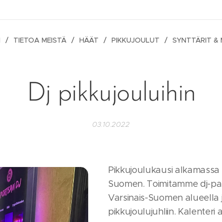
I
TIETOA MEISTÄ
HÄÄT
PIKKUJOULUT
SYNTTÄRIT &
Dj pikkujouluihin
03.10.2022
Pikkujoulukausi alkamassa 
Suomen. Toimitamme dj-palv
Varsinais-Suomen alueella j
pikkujoulujuhliin. Kalenteri 