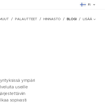
FI
 MUUT
PALAUTTEET
HINNASTO
BLOGI
LISÄÄ
yrityksissä ympäri
eluita useille
ärjestettäviin
alkaa sopivasti