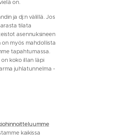
vielä on.
in ja dj:n välillä. Jos
rasta tilata
tteistot asennuksineen
n on myös mahdollista
amme tapahtumassa.
 on koko illan läpi
arma juhlatunnelma -
kiohinnoitteluumme
ustamme kaikissa