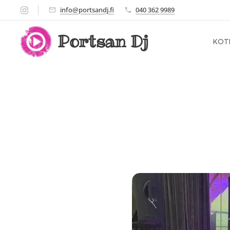
info@portsandj.fi
040 362 9989
Portsan Dj
KOT